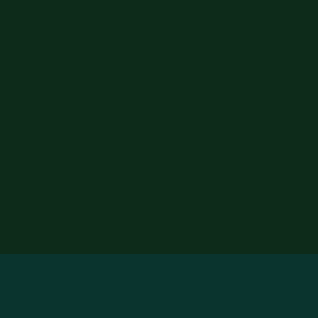
🌱
🌱
🍃